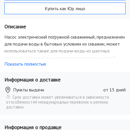
Купить как Юр. лицо
Описание
Насос электрический погружной скважинный, предназначен
для подачи воды в бытовых условиях из скважин, может
использоваться также для подачи воды из шахтных
колодцев, резервуаров и открытых водоемов с чистой
Показать полностью
водой для полива садов и огородов. Преимуществами
являются высокая производительность и надежность.
Высокий ресурс работы. Допускается содержание песка в
Информация о доставке
воде. Корпус из нержавеющей стали обеспечивает
Пункты выдачи
от 15 дней
долговечность насоса. Расстояние до дна не должно быть
Срок доставки может увеличиваться в зависимости
менее 0.6 м. Комплектуется длинным кабелем питания.
отособенностей международных перевозок и региона
доставки.
Информация о продавце