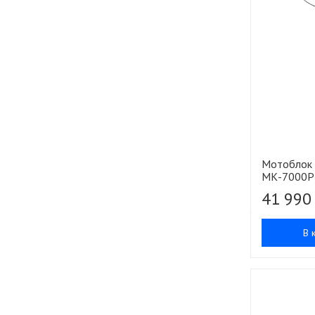
Мотоблок 
МК-7000P
41 990
В 