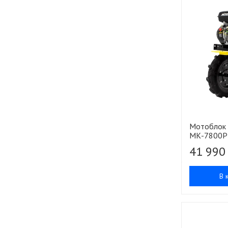
Мотоблок 
МК-7800P
41 990
В 