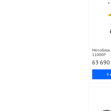
Мотоблок 
11000P
63 690
В 