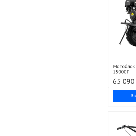
Мотоблок 
15000P
65 090
В 