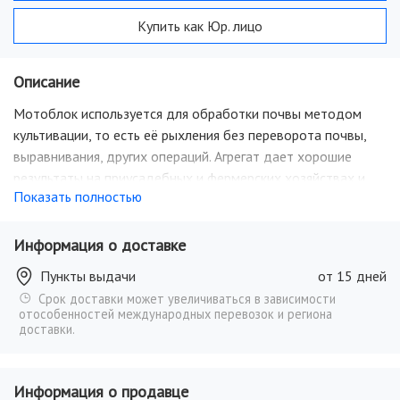
Купить как Юр. лицо
Описание
Мотоблок используется для обработки почвы методом
культивации, то есть её рыхления без переворота почвы,
выравнивания, других операций. Агрегат дает хорошие
результаты на приусадебных и фермерских хозяйствах и
Показать полностью
дачных участках, на ограниченных территориях,
междурядьях, на клумбах и возле деревьев.
Информация о доставке
Пункты выдачи
от 15 дней
Срок доставки может увеличиваться в зависимости
отособенностей международных перевозок и региона
доставки.
Информация о продавце