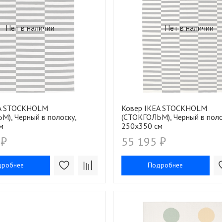
Нет в наличии
Нет в наличии
EA STOCKHOLM
Ковер IKEA STOCKHOLM
М), Черный в полоску,
(СТОКГОЛЬМ), Черный в поло
м
250х350 см
 ₽
55 195 ₽
дробнее
Подробнее