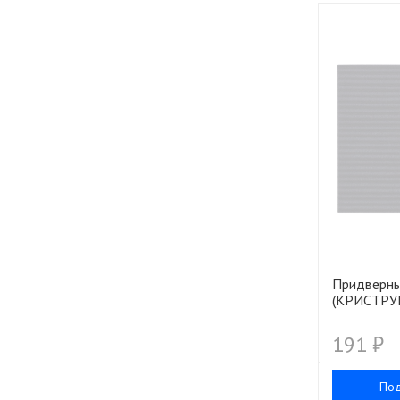
Придверны
(КРИСТРУП
191 ₽
По