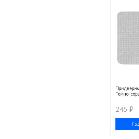
Придверны
Темно-сер
245 ₽
По