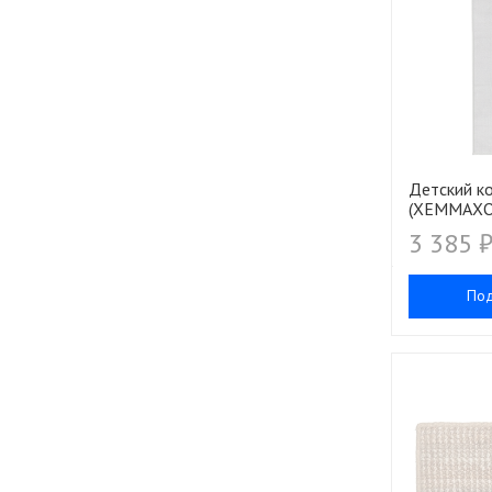
Детский к
(ХЕММАХОС
3 385 
По