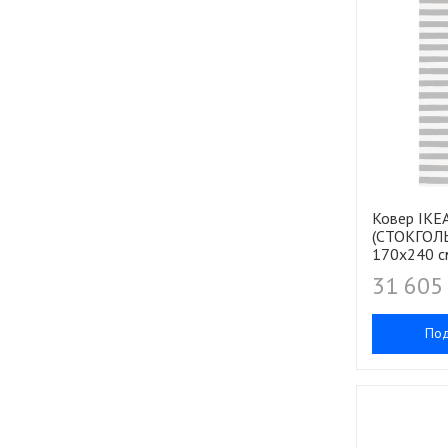
Ковер IK
(СТОКГОЛЬ
170х240 с
31 605
По