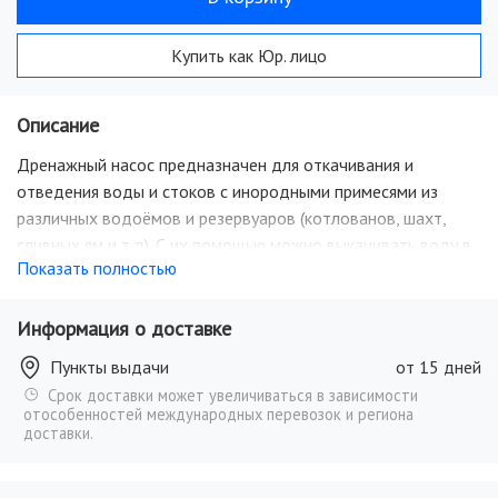
Купить как Юр. лицо
Описание
Дренажный насос предназначен для откачивания и
отведения воды и стоков с инородными примесями из
различных водоёмов и резервуаров (котлованов, шахт,
сливных ям и т.д). С их помощью можно выкачивать воду в
Показать полностью
случае подтопления жилых помещений и подвалов.
Допускается средний уровень загрязненности воды. Также
дренажные насосы используются для орошения и подачи
Информация о доставке
воды с глубины. Насос оснащен внутренним поплавковым
Пункты выдачи
от 15 дней
выключателем и имеет два режима работы:
Срок доставки может увеличиваться в зависимости
автоматический режим - когда включен поплавковый
отособенностей международных перевозок и региона
выключатель, который отрегулирован на определенный
доставки.
уровень включения и отключения насоса; ручной режим -
когда выключен поплавковый выключатель и насос не