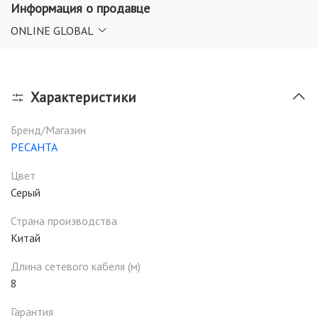
Информация о продавце
отключается при определенном уровне воды. Данный
режим предназначен для откачки воды до минимального
ONLINE GLOBAL
уровня. Используйте этот режим только при
необходимости.
Характеристики
Бренд/Магазин
РЕСАНТА
Цвет
Серый
Страна производства
Китай
Длина сетевого кабеля (м)
8
Гарантия