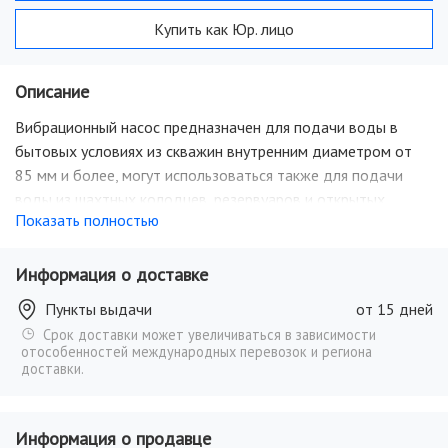
Купить как Юр. лицо
Описание
Вибрационный насос предназначен для подачи воды в
бытовых условиях из скважин внутренним диаметром от
85 мм и более, могут использоваться также для подачи
воды из шахтных колодцев, резервуаров и открытых
Показать полностью
водоемов для полива садов и огородов. Насосы способны
перекачивать воду на большие расстояния горизонтально
(свыше 100 м), т.е. подавать воду из водоемов,
Информация о доставке
расположенных на значительном расстоянии от мест
Пункты выдачи
от 15 дней
использования воды. Температура перекачиваемой
Срок доставки может увеличиваться в зависимости
жидкости не должна превышать 35 градусов. Насос
отособенностей международных перевозок и региона
требователен к качеству воды: вода должна быть чистая,
доставки.
без примесей и песка. Эксплуатация в вертикальном и
горизонтальном положении. Составные части насоса
Информация о продавце
надежно стянуты болтами.