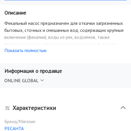
Описание
Фекальный насос предназначен для откачки загрязненных
бытовых, сточных и смешанных вод, содержащих крупные
включения (фекалии), воды из рек, водоёмов, также
фекальные насосы используются для орошения, подачи
Показать полностью
воды с глубины. Насос обладает высокой
производительностью. Корпус насоса выполнен из
нержавеющей стали и чугуна. Рабочее колесо выполнено из
Информация о продавце
чугуна, обладает высокими коррозийными свойствами. За
счет своей большой массы устойчиво стоит на дне
ONLINE GLOBAL
колодца, отлично тонет в выгребной яме. Оснащён
автоматической поплавковой системой, отключающей
насос при низком уровне перекачиваемой воды и
Характеристики
включающей при его повышении.
Бренд/Магазин
РЕСАНТА