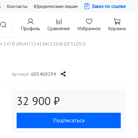
а
Контакты
Юридическим лицам
Заказ по ссылке
Профиль
Сравнение
Избранное
Корзина
tal 14TB (WUH721414AL5204) (0F31052)
Артикул:
605469294
32 900 ₽
Подписаться