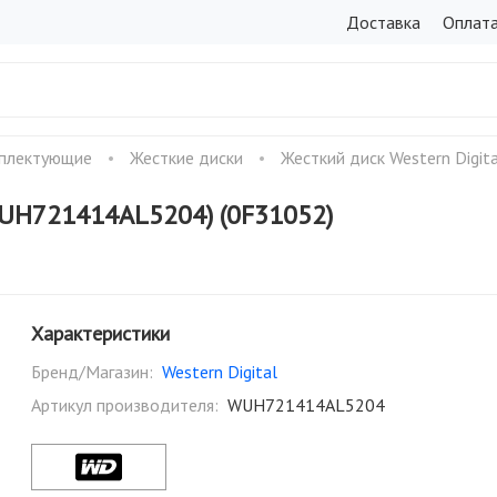
Доставка
Оплат
плектующие
Жесткие диски
Жесткий диск Western Digi
WUH721414AL5204) (0F31052)
Характеристики
Бренд/Магазин:
Western Digital
Артикул производителя:
WUH721414AL5204