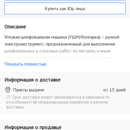
Купить как Юр. лицо
Описание
Угловая шлифовальная машина (УШМ/болгарка) – ручной
электроинструмент, предназначенный для выполнения
шлифовальных и отрезных работ по металлу и иным
конструкционным и строительным материалам (кроме
Показать полностью
асбестосодержащих), без подачи воды, в
производственных и бытовых условиях, с помощью
шлифовального/отрезного круга. Машина может работать
Информация о доставке
шлифовальным, полировальным или отрезным кругом, а
Пункты выдачи
от 15 дней
также зачистным инструментом (металлическими/
Срок доставки может увеличиваться в зависимости
капроновыми чашечными и дисковыми щетками,
отособенностей международных перевозок и региона
лепестковыми шлифовальными головками и т.п. с рабочей
доставки.
скоростью не менее 80 м/с). УШМ Ресанта отличаются
высоким качеством и широким выбором опций.
Информация о продавце