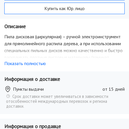
Купить как Юр. лицо
Описание
Пила дисковая (циркулярная) – ручной электроинструмент
для прямолинейного распила дерева, а при использовании
специальных пильных дисков можно качественно и быстро
раскраивать плотные листовые материалы (ламинат,
Показать полностью
бакелитовую или обычную фанеру), цветные металлы,
пластик. Дисковые пилы относятся к технике с приводом от
электрического двигателя. Двигатель через редуктор
Информация о доставке
передает крутящий момент на пильный диск. Небольшой
Пункты выдачи
от 15 дней
вес и размер гарантируют удобство при транспортировке.
Срок доставки может увеличиваться в зависимости
Преимущества: Прорезиненная рукоятка эргономичной
отособенностей международных перевозок и региона
формы; Верхний кожух с отводом стружки; Плавающий
доставки.
нижний кожух с возвратной пружиной; Опорная плита с
регулировкой угла наклона; Регулятор глубины пропила;
Информация о продавце
Крепеж параллельного упора.