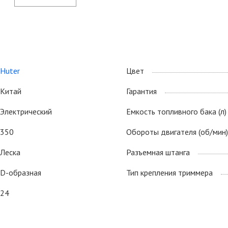
инструмента. Данный триммер является
высокопроизводительным, при этом не загрязняет
окружающую среду и организм выхлопными газами, как в
случае с бензиновыми триммерами. Двигатель с воздушным
охлаждением.
Huter
Цвет
Китай
Гарантия
Электрический
Емкость топливного бака (л)
350
Обороты двигателя (об/мин)
Леска
Разъемная штанга
D-образная
Тип крепления триммера
24