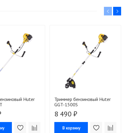
ензиновый Huter
Триммер бензиновый Huter
Т
T
GGT-1500S
G
₽
8 490 ₽
ину
В корзину