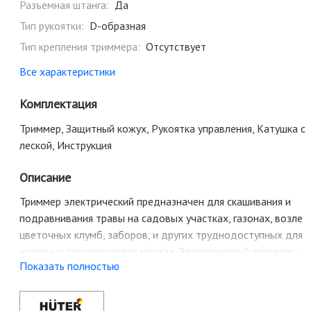
Разъемная штанга:
Да
Тип рукоятки:
D-образная
Тип крепления триммера:
Отсутствует
Все характеристики
Комплектация
Триммер, Защитный кожух, Рукоятка управления, Катушка с
леской, Инструкция
Описание
Триммер электрический предназначен для скашивания и
подравнивания травы на садовых участках, газонах, возле
цветочных клумб, заборов, и других труднодоступных для
колесных газонокосилок местах. Электрический триммер -
Показать полностью
надежный инструмент для кошения мягкой молодой травы
на небольшой площади. На основной рукоятке
предусмотрена мягкая накладка для удобного удержания