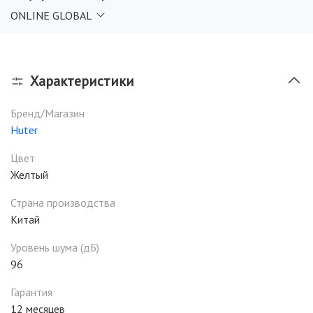
Чтобы триммер бензиновый было безопасно
ONLINE GLOBAL
эксплуатировать, предусмотрен защитный кожух,
блокиратор кнопки нажатия газа.
Характеристики
Бренд/Магазин
Huter
Цвет
Желтый
Страна производства
Китай
Уровень шума (дБ)
96
Гарантия
12 месяцев