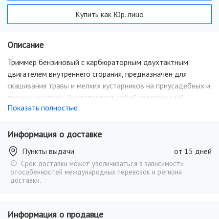
Купить как Юр. лицо
Описание
Триммер бензиновый с карбюраторным двухтактным
двигателем внутреннего сгорания, предназначен для
скашивания травы и мелких кустарников на приусадебных и
прочих участках. Представляет собой современный
Показать полностью
вариант традиционного для этого вида работ ручного
инструмента - косы. Модель подходит для выполнения
работ в небольших объемах, при этом не придется
Информация о доставке
переплачивать за дополнительную мощность. Управление
Пункты выдачи
от 15 дней
триммером находится прямо на рукоятке, поэтому в
Срок доставки может увеличиваться в зависимости
процессе скашивания травы не возникает затруднений.
отособенностей международных перевозок и региона
Стандартная система антивибрации минимизирует
доставки.
возможный дискомфорт во время работы. Полупрозрачный
бак позволяет легко следить за уровнем топлива и при
Информация о продавце
необходимости своевременно выполнять дозаправку.