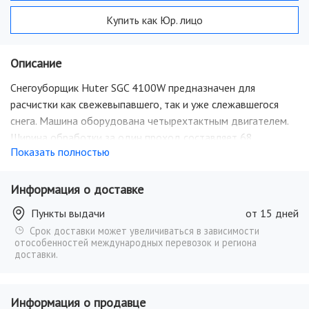
Купить как Юр. лицо
Описание
Снегоуборщик
Huter SGC 4100W
предназначен для
расчистки как свежевыпавшего, так и уже слежавшегося
снега. Машина оборудована четырехтактным двигателем.
Ширина обработки за один проход составляет 68
Показать полностью
сантиметров, что позволяет эффективно и качественно
расчищать от выпавшего снега небольшие дорожки или
территорию возле загородного дома. Органы управления
Информация о доставке
вынесены на панель оператора, а именно, рычаг
Пункты выдачи
от 15 дней
регулировки скорости, рычаг, регулирующий направление и
Срок доставки может увеличиваться в зависимости
дальность выброса. Металлический шнек может
отособенностей международных перевозок и региона
измельчать даже слежавшийся, плотный или мокрый снег.
доставки.
Информация о продавце