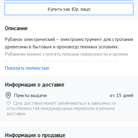
Купить как Юр. лицо
Описание
Рубанок электрический – электроинструмент для строгания
древесины в бытовых и производственных условиях.
Рубанком можно строгать плоские поверхности и кромки
(фаски). Рубанок обеспечивает направленный выброс
Показать полностью
стружки и плавное регулирование глубины строгания. Для
поддержания рабочего места в чистоте, инструмент
оснащен патрубком для отвода пыли. С помощью широкой
Информация о доставке
рукоятки можно не только крепко удерживать инструмент
Пункты выдачи
от 15 дней
во время работы, но и регулировать глубину строгания. Для
Срок доставки может увеличиваться в зависимости
удобства работы продолжительное время на рукоятке
отособенностей международных перевозок и региона
предусмотрен фиксатор пусковой клавиши. Воздушное
доставки.
охлаждение исключает возможность перегрева в течение
работы.
Информация о продавце