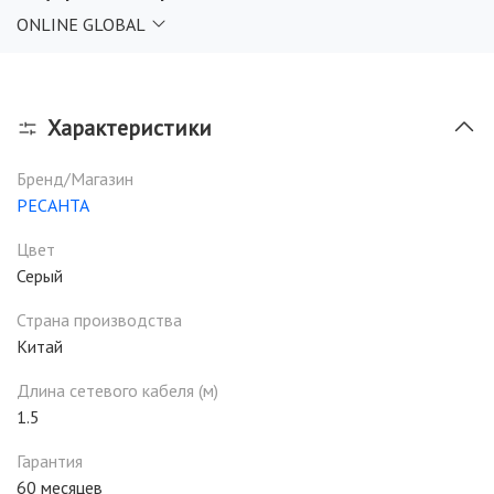
работает подобно отбойному молотку, происходят только
ONLINE GLOBAL
ударные движения. В этом режиме можно с лёгкостью
рушить обрабатываемые поверхности из бетона и камня.
Характеристики
Бренд/Магазин
РЕСАНТА
Цвет
Серый
Страна производства
Китай
Длина сетевого кабеля (м)
1.5
Гарантия
60 месяцев