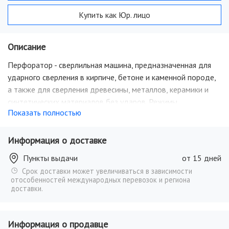
Купить как Юр. лицо
Описание
Перфоратор - сверлильная машина, предназначенная для
ударного сверления в кирпиче, бетоне и каменной породе,
а также для сверления древесины, металлов, керамики и
синтетических материалов без ударов. Режимы
Показать полностью
подбираются исходя из типа работ, которые нужно
проводить. Чем больше режимов в инструменте, тем он
лучше справится с любым спектром работ: В режиме
Информация о доставке
сверления перфоратор не отличается от обычной дрели и
Пункты выдачи
от 15 дней
используется для сверления отверстий в различных
Срок доставки может увеличиваться в зависимости
материалах (дерево, металл). Сверление с ударом
отособенностей международных перевозок и региона
происходит при помощи вращательных и поступательных
доставки.
движений одновременно. Этот режим незаменим для
сверления отверстий в твёрдых материалах (камень,
Информация о продавце
бетон). Функция удара - в этом режиме инструмент