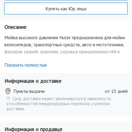
Купить как Юр. лицо
Описание
Мойка высокого давления Huter предназначена для мойки
велосипедов, транспортных средств, авто и мототехники,
фасадов зданий, дорожек, садовых принадлежностей и
т.д.
Показать полностью
Мойки Huter обладают большим ресурсом благодаря
надёжному электродвигателю и алюминиевой помпе.
Информация о доставке
Высокая производительность при малых размерах и малом
Пункты выдачи
от 15 дней
весе делают мойку мобильной и комфортной в работе, а
Срок доставки может увеличиваться в зависимости
возможность забора воды даже из ёмкости делает её
отособенностей международных перевозок и региона
удобной в любых условиях эксплуатации. Модельный ряд
доставки.
моек Huter включает множество вариантов исполнения и
комплектаций, среди которых каждый покупатель найдёт
подходящий вариант.
Информация о продавце