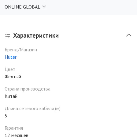
ONLINE GLOBAL
Мойка высокого давления является оборудованием
повышенной опасности. Будьте внимательны и соблюдайте
правила безопасной эксплуатации электрооборудования,
чтобы не подвергаться опасности поражения
Характеристики
электрическим током, получения травмы или
возникновения пожара.
Бренд/Магазин
Huter
Цвет
Желтый
Страна производства
Китай
Длина сетевого кабеля (м)
5
Гарантия
12 месяцев