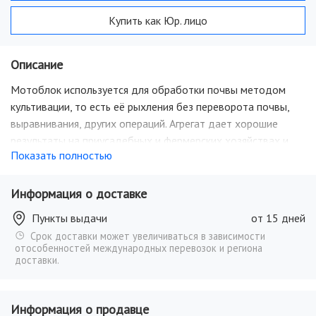
Купить как Юр. лицо
Описание
Мотоблок используется для обработки почвы методом
культивации, то есть её рыхления без переворота почвы,
выравнивания, других операций. Агрегат дает хорошие
результаты на приусадебных и фермерских хозяйствах и
Показать полностью
дачных участках, на ограниченных территориях,
междурядьях, на клумбах и возле деревьев.
Информация о доставке
Пункты выдачи
от 15 дней
Срок доставки может увеличиваться в зависимости
отособенностей международных перевозок и региона
доставки.
Информация о продавце