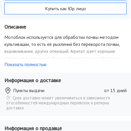
Купить как Юр. лицо
Описание
Мотоблок используется для обработки почвы методом
культивации, то есть её рыхления без переворота почвы,
выравнивания, других операций. Агрегат дает хорошие
результаты на приусадебных и фермерских хозяйствах и
Показать полностью
дачных участках, на ограниченных территориях,
междурядьях, на клумбах и возле деревьев.
Информация о доставке
Пункты выдачи
от 15 дней
Срок доставки может увеличиваться в зависимости
отособенностей международных перевозок и региона
доставки.
Информация о продавце