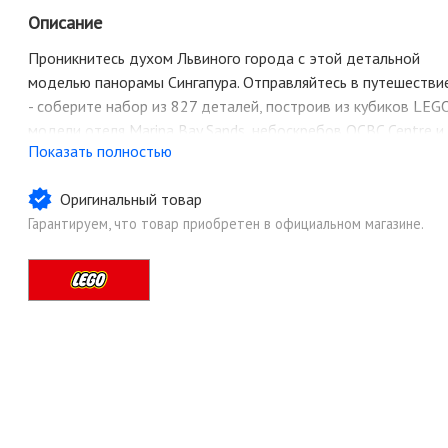
Описание
Проникнитесь духом Львиного города с этой детальной
моделью панорамы Сингапура. Отправляйтесь в путешестви
- соберите набор из 827 деталей, построив из кубиков LEG
модели отеля Marina Bay Sands, небоскребов OCBC Centre и
Показать полностью
One Raffles Place, продуктового рынка Лау Па Сат, парка
Сады у Залива и т. д. Объедините небоскребы,
Оригинальный товар
очаровательные старые здания на набережной и зеленые
Гарантируем, что товар приобретен в официальном магазине.
парки, чтобы создать потрясающее украшение интерьера.