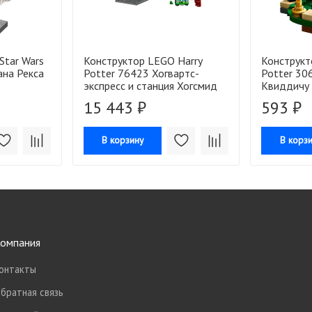
Star Wars
Конструктор LEGO Harry
Конструкт
на Рекса
Potter 76423 Хогвартс-
Potter 30
экспресс и станция Хогсмид
Квиддичу
15 443 ₽
593 ₽
В корзину
В корз
омпания
онтакты
братная связь