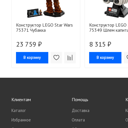
Конструктор LEGO Star Wars
Конструктор LEGO 
75371 Чубакка
75349 Шлем капита
23 759 ₽
8 315 ₽
В корзину
В корзину
Клиентам
Помощь
К
Каталог
Доставка
К
Избранное
Оплата
О