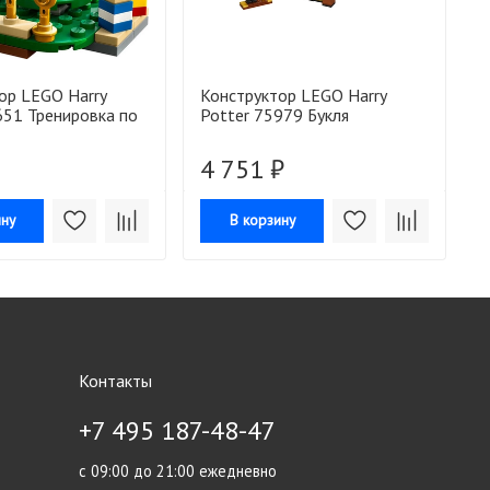
ор LEGO Harry
Конструктор LEGO Harry
К
651 Тренировка по
Potter 75979 Букля
P
а
4 751 ₽
ину
В корзину
Контакты
+7 495 187-48-47
с 09:00 до 21:00 ежедневно