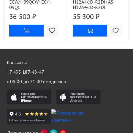
ECW/I-09QCW+EC/I-
H12A4/JD-R2DI+AS-
09QC
H12A4/JD-R2DI
36 500 ₽
55 300 ₽
Контакты
+7 495 187-48-47
с 09:00 до 21:00 ежедневно
Другие страны: