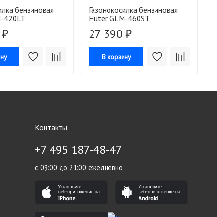
илка бензиновая
Газонокосилка бензиновая
Г
M-420LT
Huter GLM-460ST
H
 ₽
27 390 ₽
ину
В корзину
Контакты
+7 495 187-48-47
с 09:00 до 21:00 ежедневно