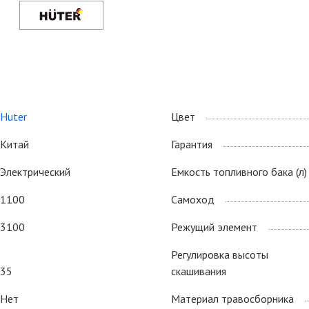
маслом, следовательно, не требуют подготовки к работе и
просты в обслуживании; нет ограничения по времени
непрерывной работы, в отличие от аккумуляторных и
бензиновых моделей. Электрическая газонокосилка
способна справиться с любым объемом работы и не
испытывает затруднений даже в густой или длинной траве.
Huter
Цвет
Китай
Гарантия
Электрический
Емкость топливного бака (л)
1100
Самоход
3100
Режущий элемент
Регулировка высоты
35
скашивания
Нет
Материал травосборника