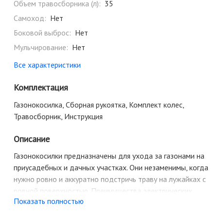
Объем травосборника (л):
35
Самоход:
Нет
Боковой выброс:
Нет
Мульчирование:
Нет
Все характеристики
Комплектация
Газонокосилка, Сборная рукоятка, Комплект колес,
Травосборник, Инструкция
Описание
Газонокосилки предназначены для ухода за газонами на
приусадебных и дачных участках. Они незаменимы, когда
нужно ровно и аккуратно подстричь траву на лужайках с
ровной поверхностью. Преимущества электрических
Показать полностью
газонокосилок: легкие и маневренные в сравнении с
бензиновыми моделями; не требуется заправка топливом и