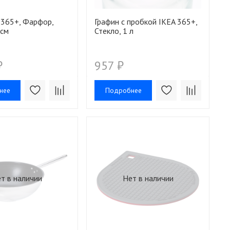
 365+, Фарфор,
Графин с пробкой IKEA 365+,
 см
Стекло, 1 л
₽
957 ₽
нее
Подробнее
т в наличии
Нет в наличии