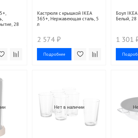
5+,
Кастрюля с крышкой IKEA
Боул IKEA
ь,
365+, Нержавеющая сталь, 5
Белый, 28
рытие, 28
л
2 574 ₽
1 301 
Подробнее
Подроб
чии
Нет в наличии
Не