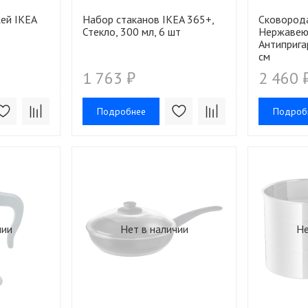
ей IKEA
Набор стаканов IKEA 365+,
Сковорода
Стекло, 300 мл, 6 шт
Нержавею
Антиприга
см
1 763 ₽
2 460 
Подробнее
Подроб
чии
Нет в наличии
Не