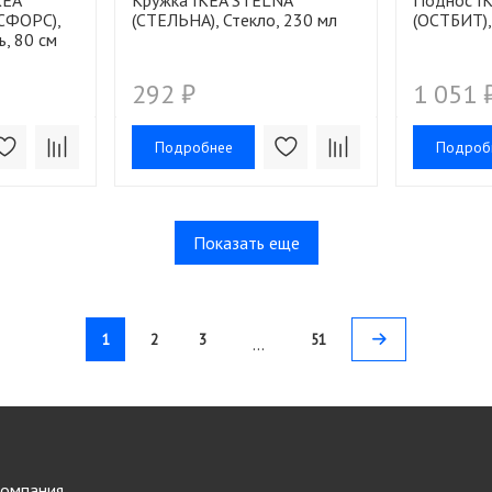
KEA
Кружка IKEA STELNA
Поднос I
СФОРС),
(СТЕЛЬНА), Стекло, 230 мл
(ОСТБИТ),
, 80 см
292 ₽
1 051 
Подробнее
Подроб
Показать еще
1
2
3
51
…
омпания