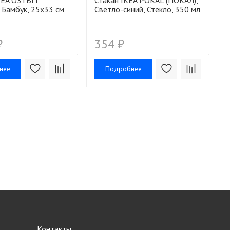
KEA OSTBIT
Стакан IKEA POKAL (ПОКАЛ),
 Бамбук, 25x33 см
Светло-синий, Стекло, 350 мл
₽
354 ₽
нее
Подробнее
Контакты