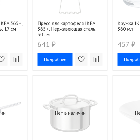
IKEA 365+,
Пресс для картофеля IKEA
Кружка IK
, 17 см
365+, Нержавеющая сталь,
360 мл
30 см
641 ₽
457 ₽
Подробнее
Подроб
чии
Нет в наличии
Не