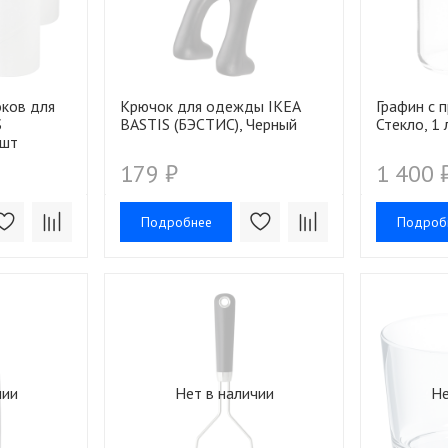
ков для
Крючок для одежды IKEA
Графин с 
S
BASTIS (БЭСТИС), Черный
Стекло, 1 
 шт
179 ₽
1 400 
Подробнее
Подроб
чии
Нет в наличии
Не