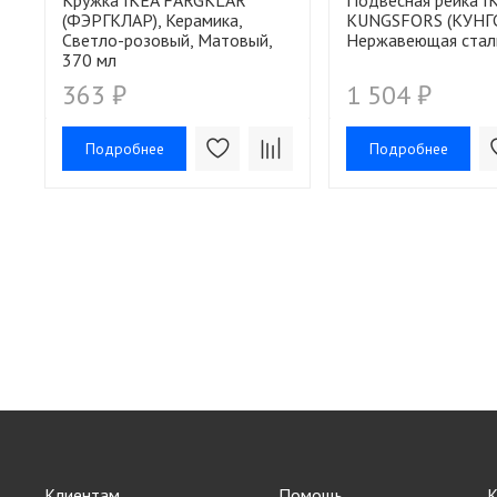
Кружка IKEA FARGKLAR
Подвесная рейка I
(ФЭРГКЛАР), Керамика,
KUNGSFORS (КУНГ
Cветло-розовый, Матовый,
Нержавеющая сталь
370 мл
363 ₽
1 504 ₽
Подробнее
Подробнее
Клиентам
Помощь
К