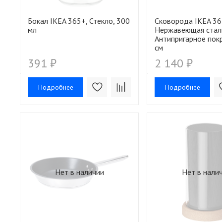
Бокал IKEA 365+, Стекло, 300
Сковорода IKEA 36
мл
Нержавеющая стал
Антипригарное пок
см
391 ₽
2 140 ₽
Подробнее
Подробнее
Нет в наличии
Нет в нали